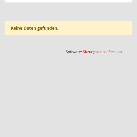
Keine Daten gefunden.
(Wird in
Software:
Sitzungsdienst
Session