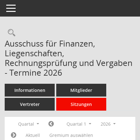
Toggle navigation
Rechercheauswahl
Ausschuss für Finanzen,
Liegenschaften,
Rechnungsprüfung und Vergaben
- Termine 2026
Informationen
Mitglieder
Vertreter
Sitzungen
Quartal
Quartal 1
2026
Aktuell
Gremium auswählen