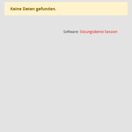
Keine Daten gefunden.
(Wird in
Software:
Sitzungsdienst
Session