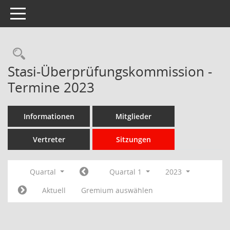
Toggle navigation
Rechercheauswahl
Stasi-Überprüfungskommission -
Termine 2023
Informationen
Mitglieder
Vertreter
Sitzungen
Quartal
Quartal 1
2023
Aktuell
Gremium auswählen