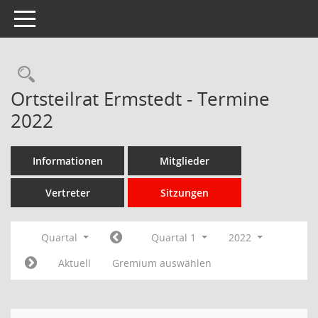
Toggle navigation
Rechercheauswahl
Ortsteilrat Ermstedt - Termine
2022
Informationen
Mitglieder
Vertreter
Sitzungen
Quartal
Quartal 1
2022
Aktuell
Gremium auswählen