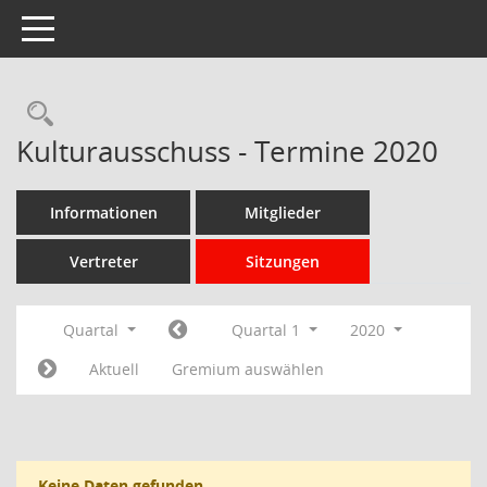
Toggle navigation
Rechercheauswahl
Kulturausschuss - Termine 2020
Informationen
Mitglieder
Vertreter
Sitzungen
Quartal
Quartal 1
2020
Aktuell
Gremium auswählen
Keine Daten gefunden.