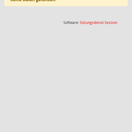
(Wird in
Software:
Sitzungsdienst
Session