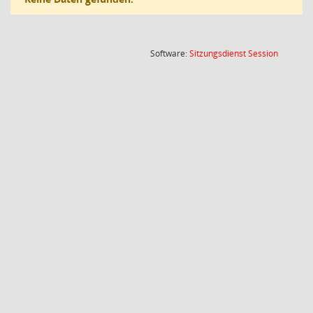
(Wird in
Software:
Sitzungsdienst
Session