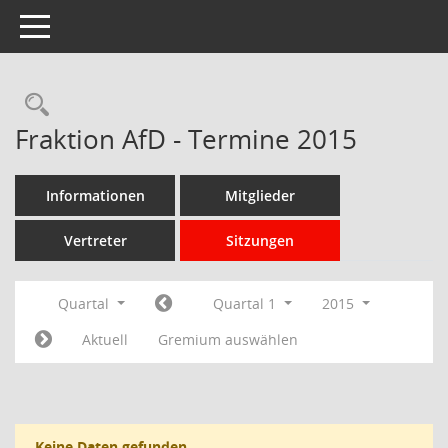
Toggle navigation
Rechercheauswahl
Fraktion AfD - Termine 2015
Informationen
Mitglieder
Vertreter
Sitzungen
Quartal
Quartal 1
2015
Aktuell
Gremium auswählen
Keine Daten gefunden.