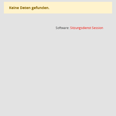
Keine Daten gefunden.
(Wird in
Software:
Sitzungsdienst
Session