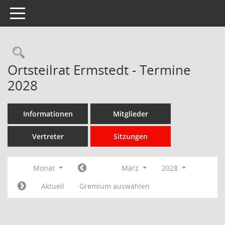
Toggle navigation
Rechercheauswahl
Ortsteilrat Ermstedt - Termine
2028
Informationen
Mitglieder
Vertreter
Sitzungen
Monat
März
2028
Aktuell
Gremium auswählen