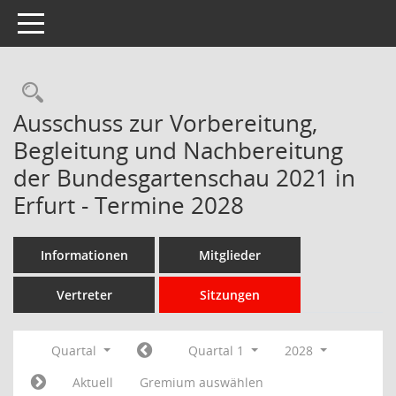
Toggle navigation
Rechercheauswahl
Ausschuss zur Vorbereitung,
Begleitung und Nachbereitung
der Bundesgartenschau 2021 in
Erfurt - Termine 2028
Informationen
Mitglieder
Vertreter
Sitzungen
Quartal
Quartal 1
2028
Aktuell
Gremium auswählen