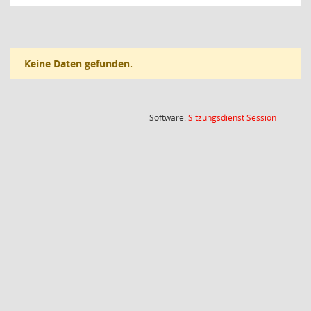
Keine Daten gefunden.
(Wird in
Software:
Sitzungsdienst
Session