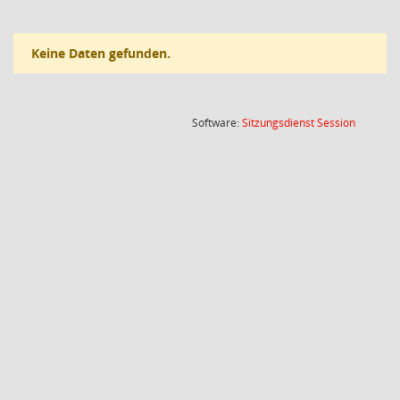
Keine Daten gefunden.
(Wird in
Software:
Sitzungsdienst
Session