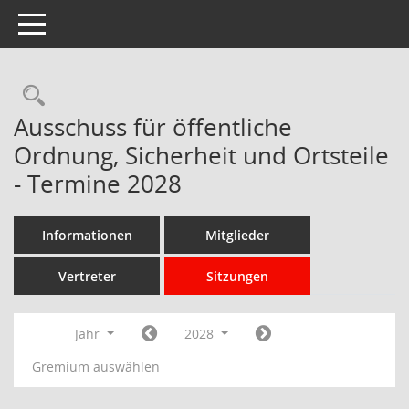
Toggle navigation
Rechercheauswahl
Ausschuss für öffentliche
Ordnung, Sicherheit und Ortsteile
- Termine 2028
Informationen
Mitglieder
Vertreter
Sitzungen
Jahr
2028
Gremium auswählen