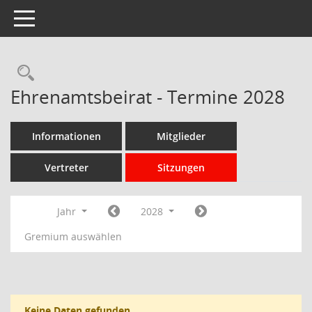
Toggle navigation
Rechercheauswahl
Ehrenamtsbeirat - Termine 2028
Informationen
Mitglieder
Vertreter
Sitzungen
Jahr
2028
Gremium auswählen
Keine Daten gefunden.