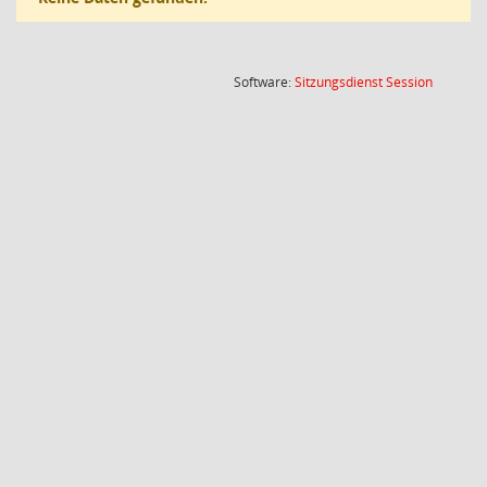
(Wird in
Software:
Sitzungsdienst
Session