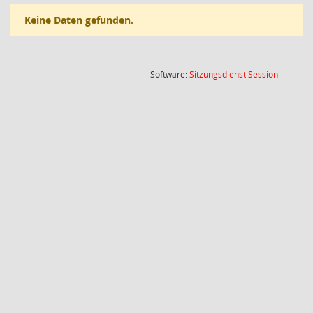
Keine Daten gefunden.
(Wird in
Software:
Sitzungsdienst
Session