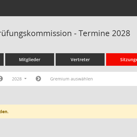
rüfungskommission - Termine 2028
Mitglieder
Vertreter
Sitzung
2028
Gremium auswählen
den.