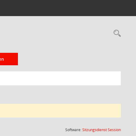
Rec
en
(Wird in
Software:
Sitzungsdienst
Session