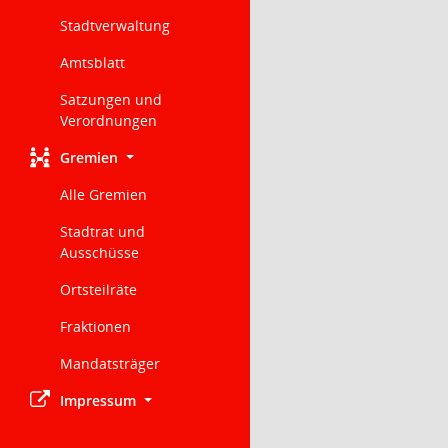
Stadtverwaltung
Amtsblatt
Satzungen und
Verordnungen
Gremien
Alle Gremien
Stadtrat und
Ausschüsse
Ortsteilräte
Fraktionen
Mandatsträger
Impressum