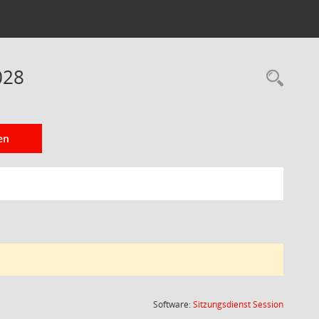
028
Rec
en
(Wird in
Software:
Sitzungsdienst
Session