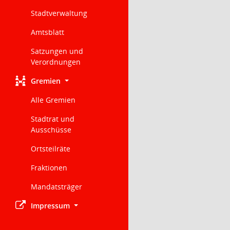
Stadtverwaltung
Amtsblatt
Satzungen und
Verordnungen
Gremien
Alle Gremien
Stadtrat und
Ausschüsse
Ortsteilräte
Fraktionen
Mandatsträger
Impressum