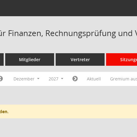
ür Finanzen, Rechnungsprüfung und 
Mitglieder
Vertreter
Sitzung
Dezember
2027
Aktuell
Gremium au
den.