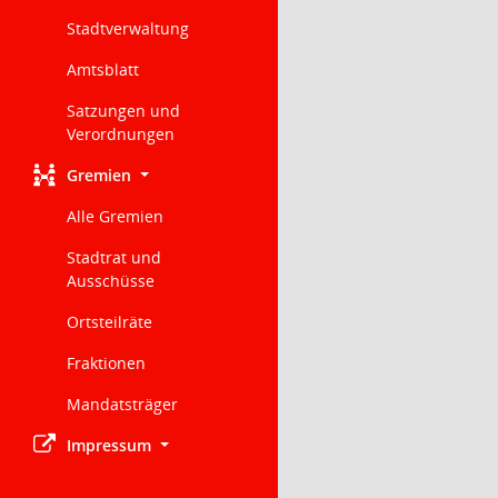
Stadtverwaltung
Amtsblatt
Satzungen und
Verordnungen
Gremien
Alle Gremien
Stadtrat und
Ausschüsse
Ortsteilräte
Fraktionen
Mandatsträger
Impressum