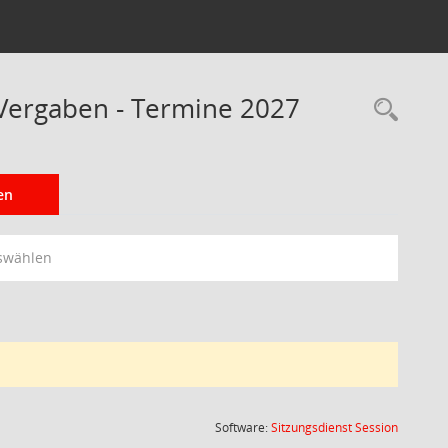
Vergaben - Termine 2027
Rec
en
swählen
(Wird in
Software:
Sitzungsdienst
Session