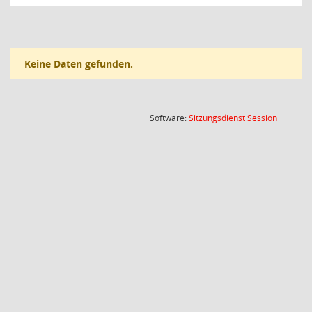
Keine Daten gefunden.
(Wird in
Software:
Sitzungsdienst
Session