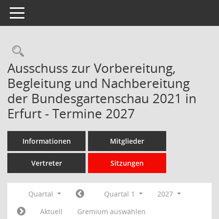
Toggle navigation
Rechercheauswahl
Ausschuss zur Vorbereitung,
Begleitung und Nachbereitung
der Bundesgartenschau 2021 in
Erfurt - Termine 2027
Informationen
Mitglieder
Vertreter
Sitzungen
Quartal
Quartal 1
2027
Aktuell
Gremium auswählen