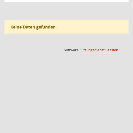
Keine Daten gefunden.
(Wird in
Software:
Sitzungsdienst
Session