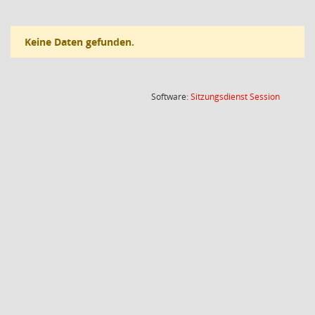
Keine Daten gefunden.
(Wird in
Software:
Sitzungsdienst
Session