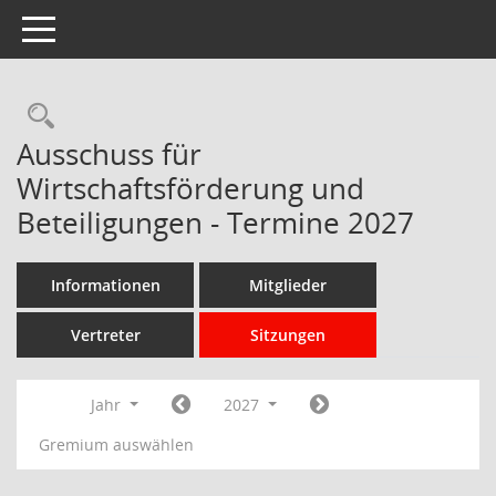
Toggle navigation
Rechercheauswahl
Ausschuss für
Wirtschaftsförderung und
Beteiligungen - Termine 2027
Informationen
Mitglieder
Vertreter
Sitzungen
Jahr
2027
Gremium auswählen