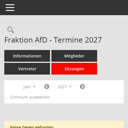
Toggle navigation
Rechercheauswahl
Fraktion AfD - Termine 2027
Informationen
Mitglieder
Vertreter
Sitzungen
Jahr
2027
Gremium auswählen
Keine Daten gefunden.