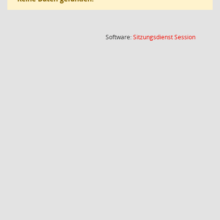
(Wird in
Software:
Sitzungsdienst
Session