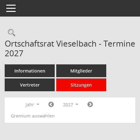
Toggle navigation
Rechercheauswahl
Ortschaftsrat Vieselbach - Termine
2027
Informationen
Mitglieder
Vertreter
Sitzungen
Jahr
2027
Gremium auswählen