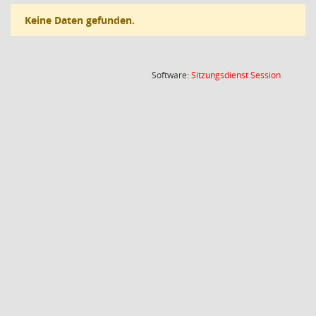
Keine Daten gefunden.
(Wird in
Software:
Sitzungsdienst
Session