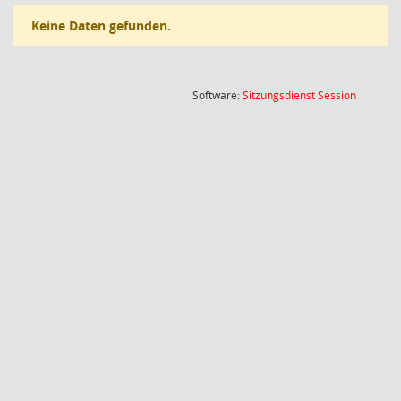
Keine Daten gefunden.
(Wird in
Software:
Sitzungsdienst
Session