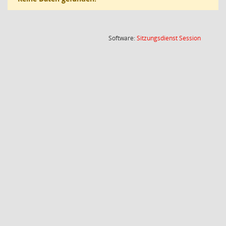
(Wird in
Software:
Sitzungsdienst
Session