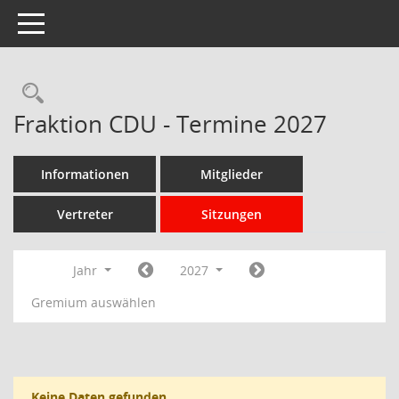
Toggle navigation
Rechercheauswahl
Fraktion CDU - Termine 2027
Informationen
Mitglieder
Vertreter
Sitzungen
Jahr
2027
Gremium auswählen
Keine Daten gefunden.