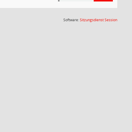
(Wird in
Software:
Sitzungsdienst
Session