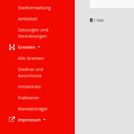
Stadtverwaltung
Amtsblatt
1 Satz
Satzungen und
Verordnungen
Gremien
Alle Gremien
Stadtrat und
Ausschüsse
Ortsteilräte
Fraktionen
Mandatsträger
Impressum