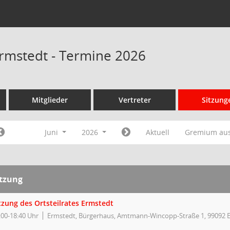
 Ermstedt - Termine 2026
Mitglieder
Vertreter
Sitzung
Juni
2026
Aktuell
Gremium au
itzung
tzung des Ortsteilrates Ermstedt
:00-18:40 Uhr
Ermstedt, Bürgerhaus, Amtmann-Wincopp-Straße 1, 99092 E