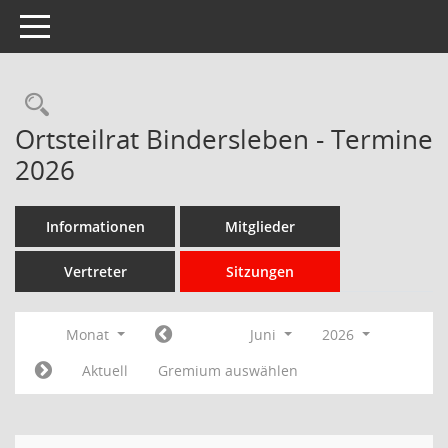
Toggle navigation
Rechercheauswahl
Ortsteilrat Bindersleben - Termine
2026
Informationen
Mitglieder
Vertreter
Sitzungen
Monat
Juni
2026
Aktuell
Gremium auswählen