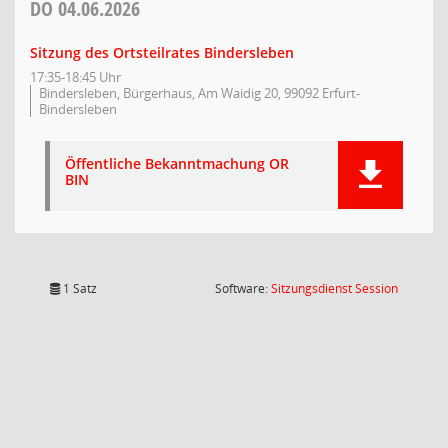
DO
04.06.2026
Sitzung des Ortsteilrates Bindersleben
17:35-18:45 Uhr
Bindersleben, Bürgerhaus, Am Waidig 20, 99092 Erfurt-
Bindersleben
Öffentliche Bekanntmachung OR
BIN
(Wird in
1 Satz
Software:
Sitzungsdienst
Session