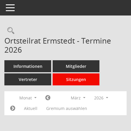
Toggle navigation
Rechercheauswahl
Ortsteilrat Ermstedt - Termine
2026
Informationen
Mitglieder
Vertreter
Sitzungen
Monat
März
2026
Aktuell
Gremium auswählen