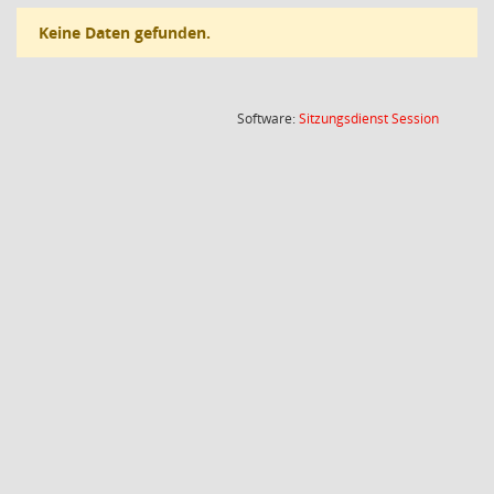
Keine Daten gefunden.
(Wird in
Software:
Sitzungsdienst
Session