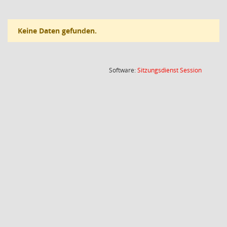
Keine Daten gefunden.
(Wird in
Software:
Sitzungsdienst
Session