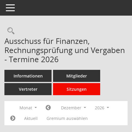
Toggle navigation
Rechercheauswahl
Ausschuss für Finanzen,
Rechnungsprüfung und Vergaben
- Termine 2026
Informationen
Mitglieder
Vertreter
Sitzungen
Monat
Dezember
2026
Aktuell
Gremium auswählen