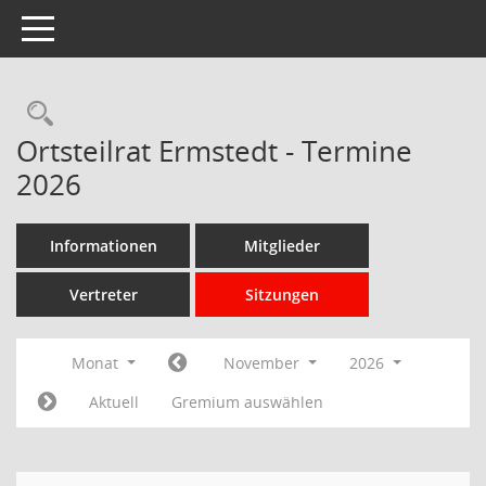
Toggle navigation
Rechercheauswahl
Ortsteilrat Ermstedt - Termine
2026
Informationen
Mitglieder
Vertreter
Sitzungen
Monat
November
2026
Aktuell
Gremium auswählen