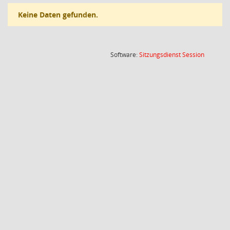
Keine Daten gefunden.
(Wird in
Software:
Sitzungsdienst
Session