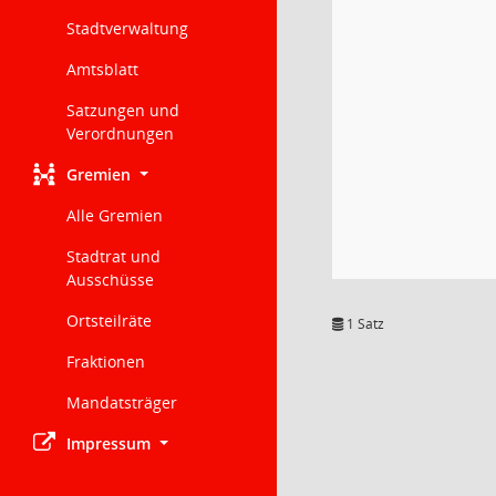
Stadtverwaltung
Amtsblatt
Satzungen und
Verordnungen
Gremien
Alle Gremien
Stadtrat und
Ausschüsse
Ortsteilräte
1 Satz
Fraktionen
Mandatsträger
Impressum