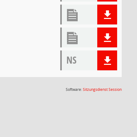
NS
(Wird in
Software:
Sitzungsdienst
Session