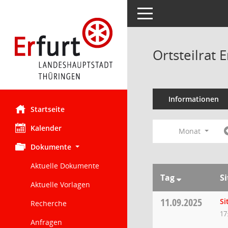
Toggle navigation
Ortsteilrat
Informationen
Startseite
Kalender
Monat
Dokumente
Aktuelle Dokumente
Tag
S
Aktuelle Vorlagen
11.09.2025
Si
Recherche
17
Anfragen