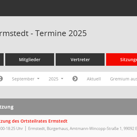
 Ermstedt - Termine 2025
Mitglieder
Vertreter
Sitzung
September
2025
Aktuell
Gremium au
itzung
tzung des Ortsteilrates Ermstedt
:00-18:25 Uhr
Ermstedt, Bürgerhaus, Amtmann-Wincopp-Straße 1, 99092 E