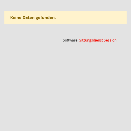
Keine Daten gefunden.
(Wird in
Software:
Sitzungsdienst
Session