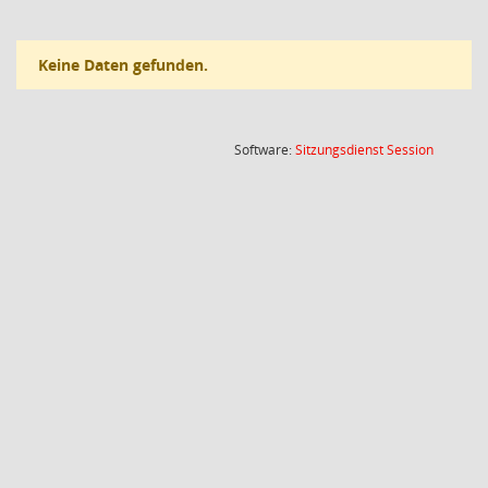
Keine Daten gefunden.
(Wird in
Software:
Sitzungsdienst
Session