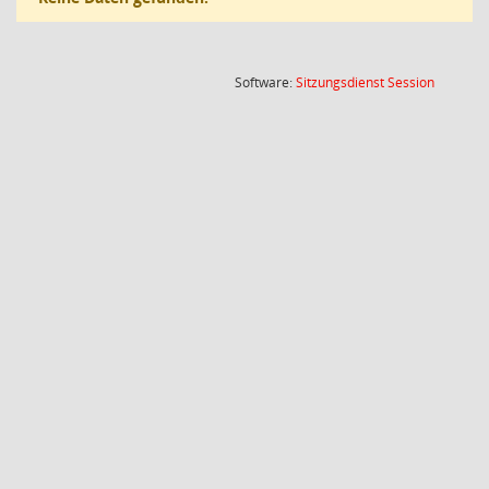
(Wird in
Software:
Sitzungsdienst
Session