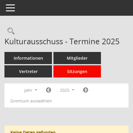
Toggle navigation
Rechercheauswahl
Kulturausschuss - Termine 2025
Informationen
Mitglieder
Vertreter
Sitzungen
Jahr
2025
Gremium auswählen
Keine Daten gefunden.