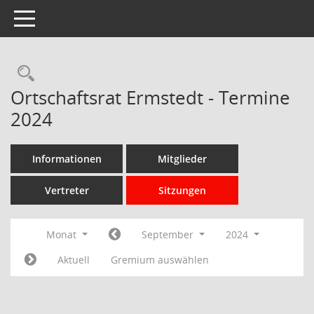
Toggle navigation
Rechercheauswahl
Ortschaftsrat Ermstedt - Termine
2024
Informationen
Mitglieder
Vertreter
Sitzungen
Monat
September
2024
Aktuell
Gremium auswählen