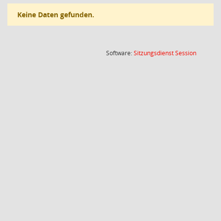
Keine Daten gefunden.
(Wird in
Software:
Sitzungsdienst
Session