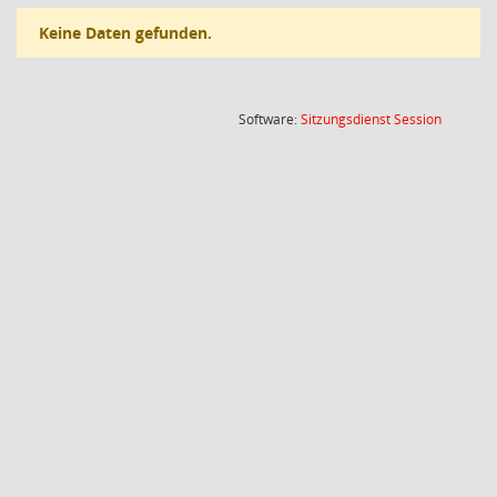
Keine Daten gefunden.
(Wird in
Software:
Sitzungsdienst
Session