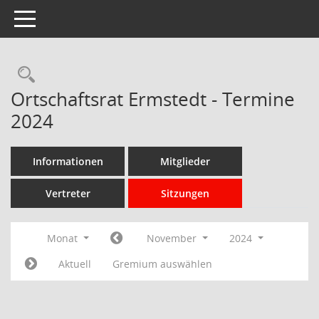
Toggle navigation
Rechercheauswahl
Ortschaftsrat Ermstedt - Termine
2024
Informationen
Mitglieder
Vertreter
Sitzungen
Monat
November
2024
Aktuell
Gremium auswählen