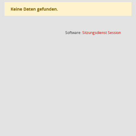
Keine Daten gefunden.
(Wird in
Software:
Sitzungsdienst
Session