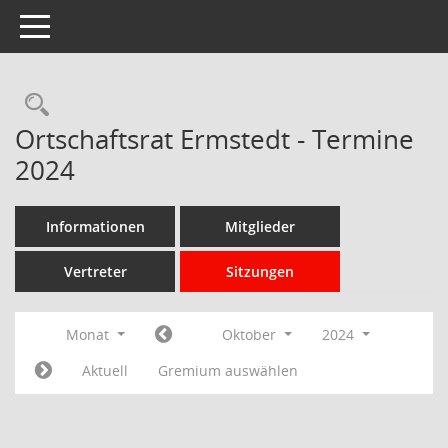
Toggle navigation
Rechercheauswahl
Ortschaftsrat Ermstedt - Termine
2024
Informationen
Mitglieder
Vertreter
Sitzungen
Monat
Oktober
2024
Aktuell
Gremium auswählen