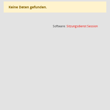
Keine Daten gefunden.
(Wird in
Software:
Sitzungsdienst
Session