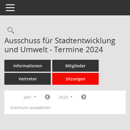
Toggle navigation
Rechercheauswahl
Ausschuss für Stadtentwicklung
und Umwelt - Termine 2024
Informationen
Mitglieder
Vertreter
Sitzungen
Jahr
2024
Gremium auswählen