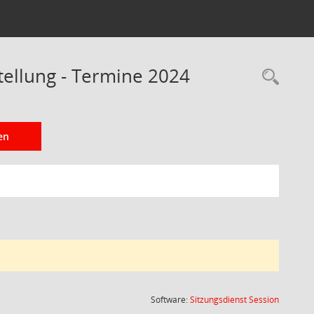
tellung - Termine 2024
Rec
en
(Wird in
Software:
Sitzungsdienst
Session