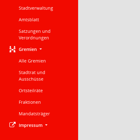
Stadtverwaltung
Amtsblatt
Satzungen und
Verordnungen
Gremien
Alle Gremien
Stadtrat und
Ausschüsse
Ortsteilräte
Fraktionen
Mandatsträger
Impressum