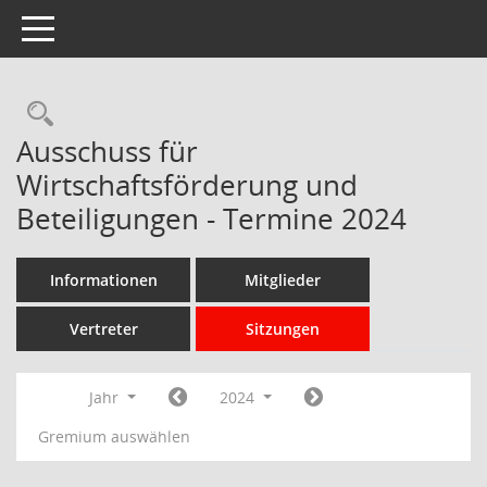
Toggle navigation
Rechercheauswahl
Ausschuss für
Wirtschaftsförderung und
Beteiligungen - Termine 2024
Informationen
Mitglieder
Vertreter
Sitzungen
Jahr
2024
Gremium auswählen