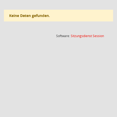
Keine Daten gefunden.
(Wird in
Software:
Sitzungsdienst
Session