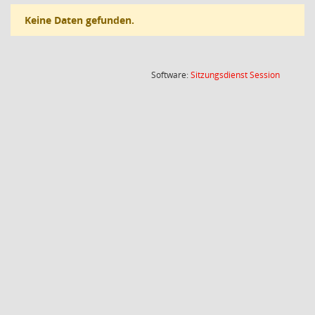
Keine Daten gefunden.
(Wird in
Software:
Sitzungsdienst
Session