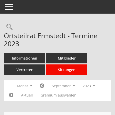
Toggle navigation
Rechercheauswahl
Ortsteilrat Ermstedt - Termine
2023
Informationen
Mitglieder
Vertreter
Sitzungen
Monat
September
2023
Aktuell
Gremium auswählen