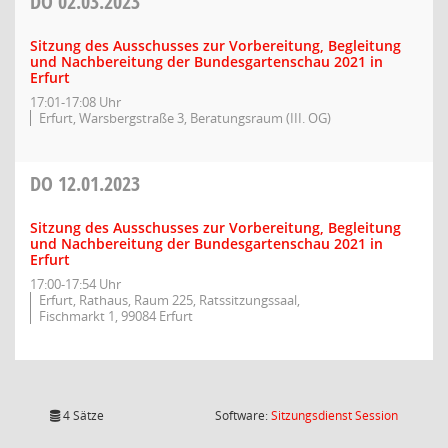
DO
02.03.2023
Sitzung des Ausschusses zur Vorbereitung, Begleitung
und Nachbereitung der Bundesgartenschau 2021 in
Erfurt
17:01-17:08 Uhr
Erfurt, Warsbergstraße 3, Beratungsraum (III. OG)
DO
12.01.2023
Sitzung des Ausschusses zur Vorbereitung, Begleitung
und Nachbereitung der Bundesgartenschau 2021 in
Erfurt
17:00-17:54 Uhr
Erfurt, Rathaus, Raum 225, Ratssitzungssaal,
Fischmarkt 1, 99084 Erfurt
(Wird in
4 Sätze
Software:
Sitzungsdienst
Session