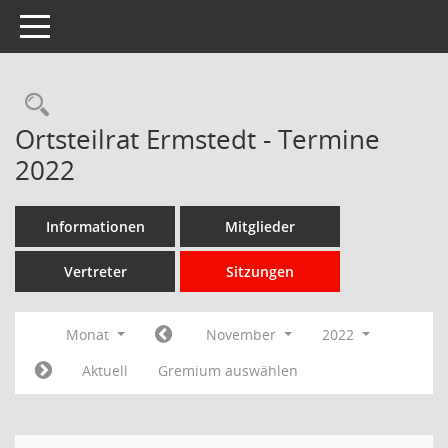
Toggle navigation
Rechercheauswahl
Ortsteilrat Ermstedt - Termine
2022
Informationen
Mitglieder
Vertreter
Sitzungen
Monat
November
2022
Aktuell
Gremium auswählen