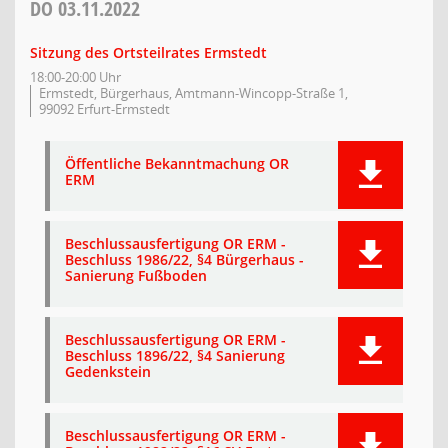
DO
03.11.2022
Sitzung des Ortsteilrates Ermstedt
18:00-20:00 Uhr
Ermstedt, Bürgerhaus, Amtmann-Wincopp-Straße 1,
99092 Erfurt-Ermstedt
Öffentliche Bekanntmachung OR
ERM
Beschlussausfertigung OR ERM -
Beschluss 1986/22, §4 Bürgerhaus -
Sanierung Fußboden
Beschlussausfertigung OR ERM -
Beschluss 1896/22, §4 Sanierung
Gedenkstein
Beschlussausfertigung OR ERM -