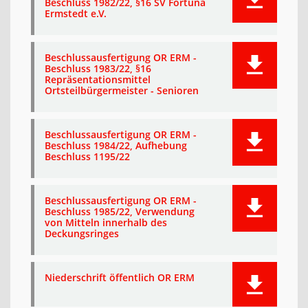
Beschluss 1982/22, §16 SV Fortuna
Ermstedt e.V.
Beschlussausfertigung OR ERM -
Beschluss 1983/22, §16
Repräsentationsmittel
Ortsteilbürgermeister - Senioren
Beschlussausfertigung OR ERM -
Beschluss 1984/22, Aufhebung
Beschluss 1195/22
Beschlussausfertigung OR ERM -
Beschluss 1985/22, Verwendung
von Mitteln innerhalb des
Deckungsringes
Niederschrift öffentlich OR ERM