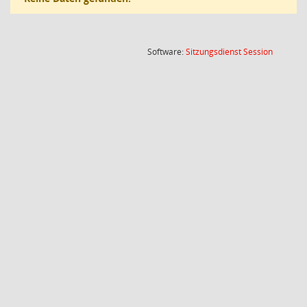
(Wird in
Software:
Sitzungsdienst
Session