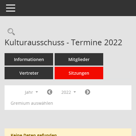
Toggle navigation
Rechercheauswahl
Kulturausschuss - Termine 2022
Informationen
Mitglieder
Vertreter
Sitzungen
Jahr
2022
Gremium auswählen
Keine Daten gefunden.