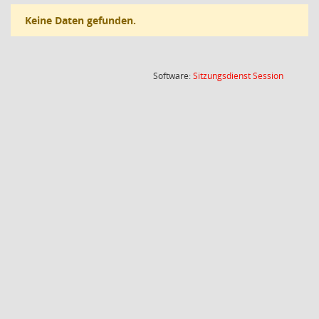
Keine Daten gefunden.
(Wird in
Software:
Sitzungsdienst
Session