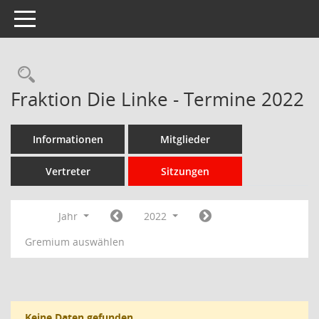
Toggle navigation
Rechercheauswahl
Fraktion Die Linke - Termine 2022
Informationen
Mitglieder
Vertreter
Sitzungen
Jahr
2022
Gremium auswählen
Keine Daten gefunden.