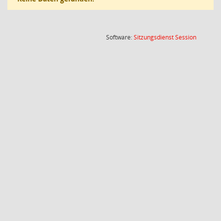
(Wird in
Software:
Sitzungsdienst
Session