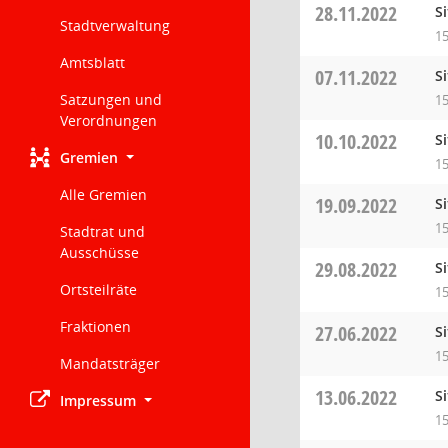
28.11.2022
S
Stadtverwaltung
15
Amtsblatt
07.11.2022
S
Satzungen und
15
Verordnungen
10.10.2022
S
Gremien
15
Alle Gremien
19.09.2022
S
15
Stadtrat und
Ausschüsse
29.08.2022
S
Ortsteilräte
15
Fraktionen
27.06.2022
S
15
Mandatsträger
13.06.2022
S
Impressum
15