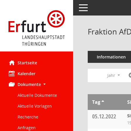
Toggle navigation
Fraktion Af
Informationen
Startseite
Kalender
Jahr
Dokumente
Aktuelle Dokumente
Tag
S
Aktuelle Vorlagen
05.12.2022
S
Recherche
15
Anfragen