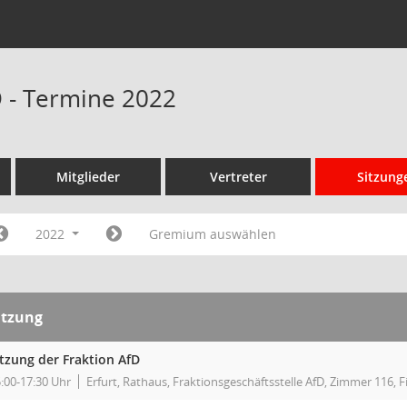
D - Termine 2022
Mitglieder
Vertreter
Sitzung
2022
Gremium auswählen
itzung
itzung der Fraktion AfD
:00-17:30 Uhr
Erfurt, Rathaus, Fraktionsgeschäftsstelle AfD, Zimmer 116, F