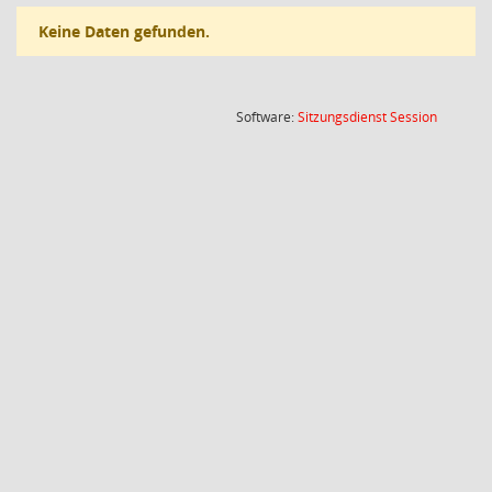
Keine Daten gefunden.
(Wird in
Software:
Sitzungsdienst
Session