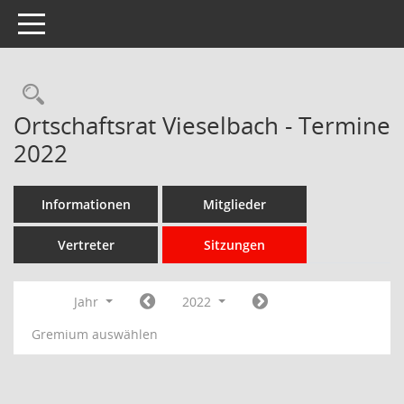
Toggle navigation
Rechercheauswahl
Ortschaftsrat Vieselbach - Termine
2022
Informationen
Mitglieder
Vertreter
Sitzungen
Jahr
2022
Gremium auswählen