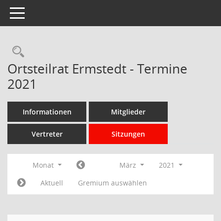
Toggle navigation
Rechercheauswahl
Ortsteilrat Ermstedt - Termine
2021
Informationen
Mitglieder
Vertreter
Sitzungen
Monat
März
2021
Aktuell
Gremium auswählen