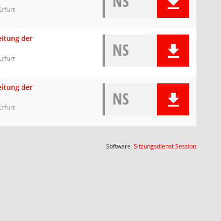
NS
Erfurt
eitung der
NS
Erfurt
eitung der
NS
Erfurt
(Wird in
Software:
Sitzungsdienst
Session