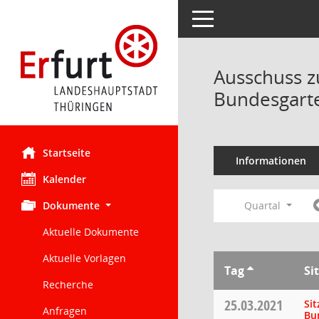
Toggle navigation
Ausschuss z
Bundesgarte
Startseite
Informationen
Kalender
Dokumente
Quartal
Aktuelle Dokumente
Aktuelle Vorlagen
Tag
Si
Recherche
25.03.2021
Si
Anfragen
Bu