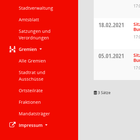
17:
Stadtverwaltung
Amtsblatt
18.02.2021
Si
Bu
Satzungen und
17:
Verordnungen
Gremien
05.01.2021
Si
Bu
Alle Gremien
17:
Stadtrat und
Ausschüsse
Ortsteilräte
3 Sätze
Fraktionen
Mandatsträger
Impressum