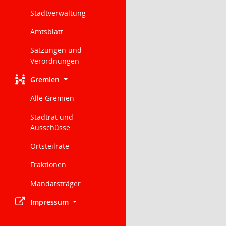
Stadtverwaltung
Amtsblatt
Satzungen und
Verordnungen
Gremien
Alle Gremien
Stadtrat und
Ausschüsse
Ortsteilräte
Fraktionen
Mandatsträger
Impressum