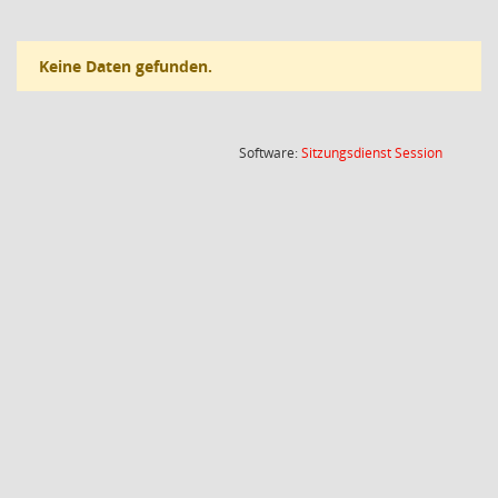
Keine Daten gefunden.
(Wird in
Software:
Sitzungsdienst
Session