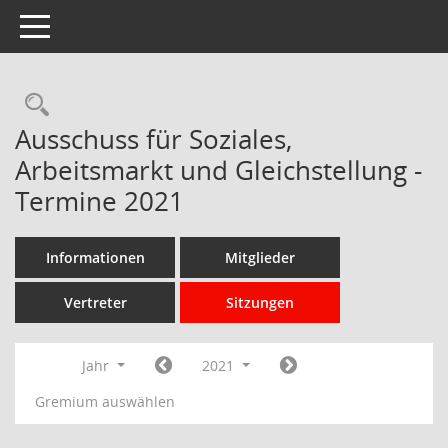
Toggle navigation
Rechercheauswahl
Ausschuss für Soziales,
Arbeitsmarkt und Gleichstellung -
Termine 2021
Informationen
Mitglieder
Vertreter
Sitzungen
Jahr
2021
Gremium auswählen