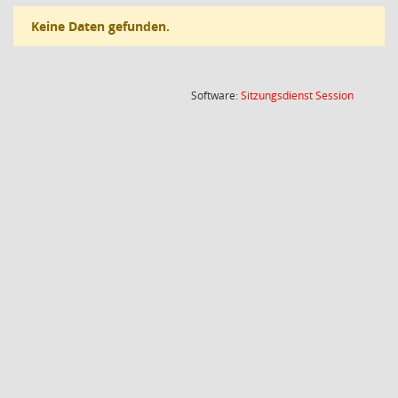
Keine Daten gefunden.
(Wird in
Software:
Sitzungsdienst
Session