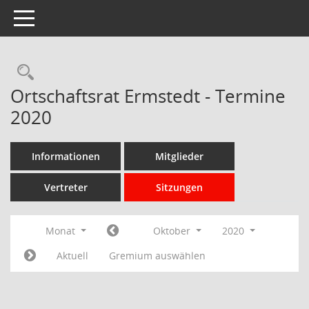
Toggle navigation
Rechercheauswahl
Ortschaftsrat Ermstedt - Termine
2020
Informationen
Mitglieder
Vertreter
Sitzungen
Monat
Oktober
2020
Aktuell
Gremium auswählen